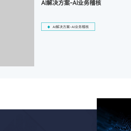
AI解决方案-AI业务稽核
AI解决方案-AI业务稽核