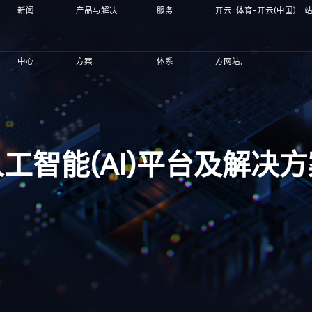
新闻
产品与解决
服务
开云·体育-开云(中国)一
中心
方案
体系
方网站,
工智能(AI)平台及解决