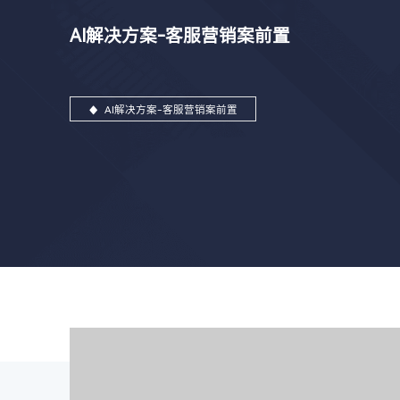
AI解决方案-客服营销案前置
AI解决方案-客服营销案前置