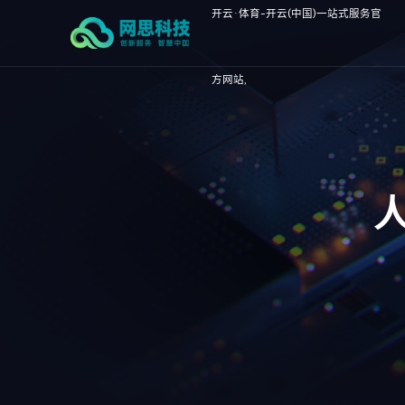
开云·体育-开云(中国)一站式服务官
方网站,
人