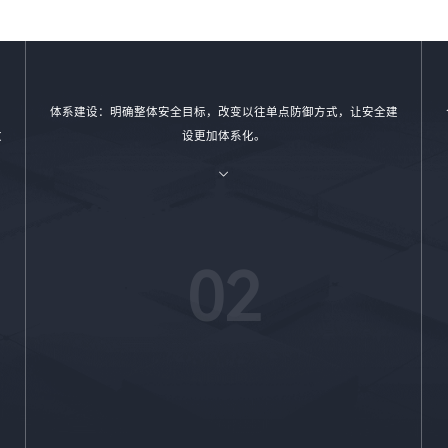
体系建设：明确整体安全目标，改变以往单点防御方式，让安全建
改
设更加体系化。
02