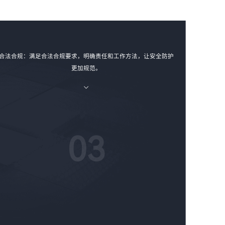
合法合规：满足合法合规要求，明确责任和工作方法，让安全防护
更加规范。
03